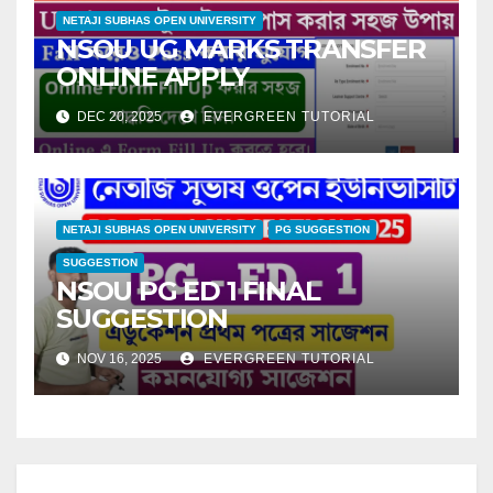
NETAJI SUBHAS OPEN UNIVERSITY
NSOU UG MARKS TRANSFER
ONLINE APPLY
DEC 20, 2025
EVERGREEN TUTORIAL
NETAJI SUBHAS OPEN UNIVERSITY
PG SUGGESTION
SUGGESTION
NSOU PG ED 1 FINAL
SUGGESTION
NOV 16, 2025
EVERGREEN TUTORIAL