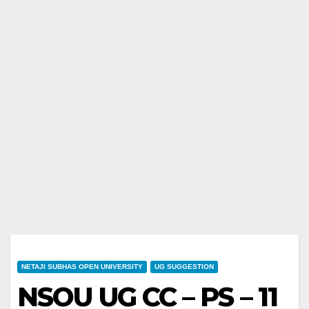
NETAJI SUBHAS OPEN UNIVERSITY
UG SUGGESTION
NSOU UG CC – PS – 11