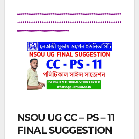
********************************************************
********************************************************
****************************
NSOU UG CC – PS – 11
FINAL SUGGESTION