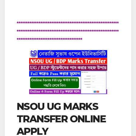
********************************************************
********************************************************
************************************
NSOU UG MARKS
TRANSFER ONLINE
APPLY