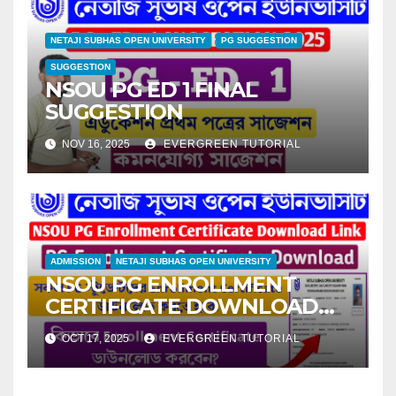
NETAJI SUBHAS OPEN UNIVERSITY
PG SUGGESTION
SUGGESTION
NSOU PG ED 1 FINAL
SUGGESTION
NOV 16, 2025
EVERGREEN TUTORIAL
ADMISSION
NETAJI SUBHAS OPEN UNIVERSITY
NSOU PG ENROLLMENT
CERTIFICATE DOWNLOAD
LINK
OCT 17, 2025
EVERGREEN TUTORIAL