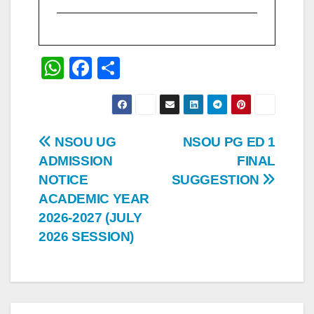
W
F
S
h
a
h
at
c
ar
s
e
e
Post
NSOU UG
NSOU PG ED 1
A
b
ADMISSION
FINAL
navigation
p
o
NOTICE
SUGGESTION
p
o
ACADEMIC YEAR
2026-2027 (JULY
k
2026 SESSION)