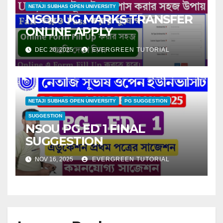
NETAJI SUBHAS OPEN UNIVERSITY
NSOU UG MARKS TRANSFER
ONLINE APPLY
DEC 20, 2025
EVERGREEN TUTORIAL
NETAJI SUBHAS OPEN UNIVERSITY
PG SUGGESTION
SUGGESTION
NSOU PG ED 1 FINAL
SUGGESTION
NOV 16, 2025
EVERGREEN TUTORIAL