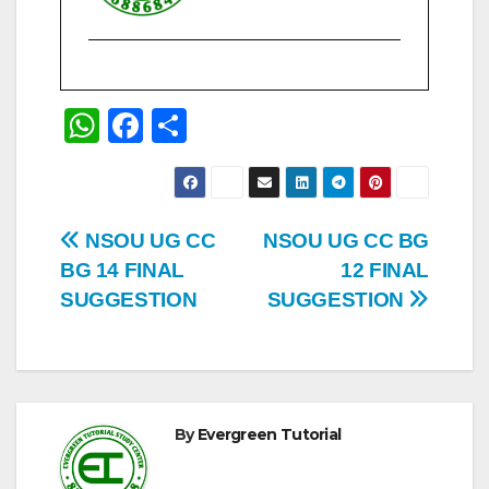
W
F
S
h
a
h
at
c
ar
s
e
e
Post
NSOU UG CC
NSOU UG CC BG
A
b
BG 14 FINAL
12 FINAL
navigation
p
o
SUGGESTION
SUGGESTION
p
o
k
By
Evergreen Tutorial