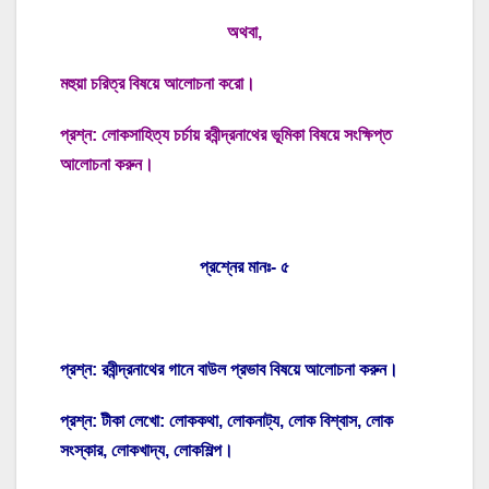
অথবা,
মহুয়া চরিত্র বিষয়ে আলোচনা করো।
প্রশ্ন: লোকসাহিত্য চর্চায় রবীন্দ্রনাথের ভূমিকা বিষয়ে সংক্ষিপ্ত
আলোচনা করুন।
প্রশ্নের মানঃ- ৫
প্রশ্ন: রবীন্দ্রনাথের গানে বাউল প্রভাব বিষয়ে আলোচনা করুন।
প্রশ্ন: টীকা লেখো: লোককথা, লোকনাট্য, লোক বিশ্বাস, লোক
সংস্কার, লোকখাদ্য, লোকশিল্প।