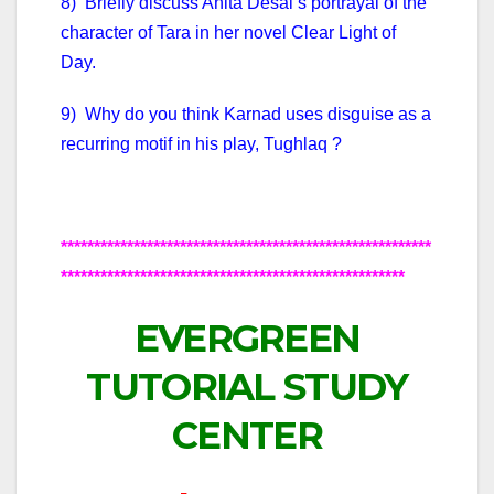
8) Briefly discuss Anita Desai’s portrayal of the
character of Tara in her novel Clear Light of
Day.
9) Why do you think Karnad uses disguise as a
recurring motif in his play, Tughlaq ?
********************************************************
****************************************************
EVERGREEN
TUTORIAL STUDY
CENTER