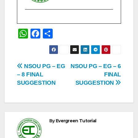
W
F
S
h
a
h
at
c
ar
s
e
e
Post
NSOU PG – EG
NSOU PG – EG – 6
A
b
– 8 FINAL
FINAL
navigation
p
o
SUGGESTION
SUGGESTION
p
o
k
By
Evergreen Tutorial